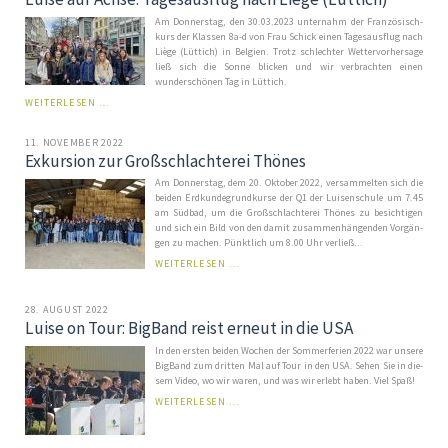
Am Donnerstag, den 30.03.2023 unter­nahm der Fran­zö­sisch­
kurs der Klassen 8a-d von Frau Schick einen Tages­ausflug nach
Liège (Lüttich) in Belgien. Trotz schlechter Wettervorhersage
ließ sich die Sonne blicken und wir verbrachten einen
wunderschönen Tag in Lüttich.
LUISE
WEITERLESEN …
AUF
ACHSE:
11. NOVEMBER 2022
TAGESAUSFLUG
Exkursion zur Großschlachterei Thönes
NACH
LIÈGE
Am Donnerstag, dem 20. Oktober 2022, ver­sam­mel­ten sich die
(LÜTTICH)
bei­den Erd­kun­de­grund­kur­se der Q1 der Lu­i­sen­schu­le um 7.45
am Süd­bad, um die Groß­schlach­te­rei Thö­nes zu be­sich­ti­gen
und sich ein Bild von den da­mit zu­sam­men­hän­gen­den Vor­gän­
gen zu ma­chen. Pünkt­lich um 8.00 Uhr verließ...
EXKURSION
WEITERLESEN …
ZUR
GROSSSCHLACHTEREI T
HÖNES
28. AUGUST 2022
Luise on Tour: BigBand reist erneut in die USA
In den er­sten bei­den Wo­chen der Som­mer­ferien 2022 war un­sere
BigBand zum dritten Mal auf Tour in den USA. Se­hen Sie in die­
sem Vi­deo, wo wir wa­ren, und was wir erlebt ha­ben. Viel Spaß!
LUISE
WEITERLESEN …
ON
TOUR:
BIGBAND