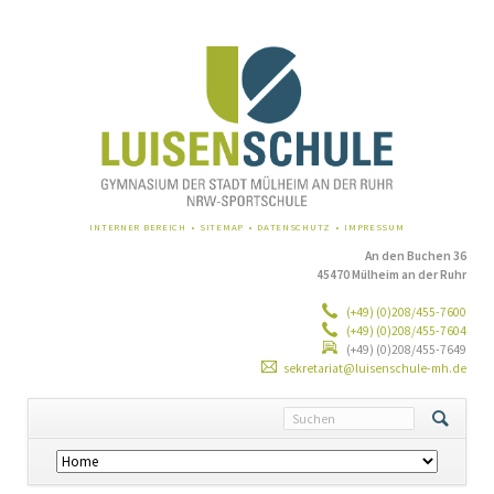
NAVIGATION
INTERNER BEREICH
SITEMAP
DATENSCHUTZ
IMPRESSUM
ÜBERSPRINGEN
An den Buchen 36
45470 Mülheim an der Ruhr
(+49) (0)208/455-7600
(+49) (0)208/455-7604
(+49) (0)208/455-7649
sekretariat@luisenschule-mh.de
Navigation
überspringen