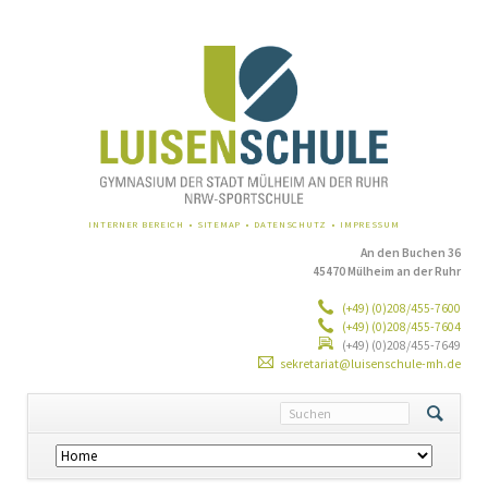
NAVIGATION
INTERNER BEREICH
SITEMAP
DATENSCHUTZ
IMPRESSUM
ÜBERSPRINGEN
An den Buchen 36
45470 Mülheim an der Ruhr
(+49) (0)208/455-7600
(+49) (0)208/455-7604
(+49) (0)208/455-7649
sekretariat@luisenschule-mh.de
Navigation
überspringen