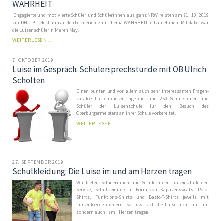
WAHRHEIT
Engagierte und motivierte Schüler und Schülerinnen aus ganz NRW reisten am 21. 10. 2019
zur DHJ- Bielefeld, um an den Lernferien zum Thema WAHRHEIT teilzunehmen. Mit dabei war
die Luisenschülerin Maren May.
LERNFERIEN
WEITERLESEN …
IN
BIELEFELD
7. OKTOBER 2019
ZUM
Luise im Gespräch: Schülersprechstunde mit OB Ulrich
PHILOSOPHISCHEN
THEMA
Scholten
WAHRHEIT
Einen bunten und vor allem auch sehr interessanten Fragen­
katalog hatten dieser Tage die rund 250 Schülerinnen und
Schüler der Luisen­schule für den Besuch des
Oberbürgermeisters an ihrer Schule vorbereitet.
LUISE
WEITERLESEN …
IM
GESPRÄCH:
SCHÜLERSPRECHSTUNDE
MIT
OB
27. SEPTEMBER 2019
ULRICH
Schulkleidung: Die Luise im und am Herzen tragen
SCHOLTEN
Wir bieten Schülerinnen und Schülern der Luisen­schule den
Service, Schulkleidung in Form von Kapu­zen­sweats, Polo-
Shirts, Funktions-Shirts und Basic-T-Shirts jeweils mit
Luisenlogo zu ordern. So lässt sich die Luise nicht nur im,
sondern auch "am" Herzen tragen.