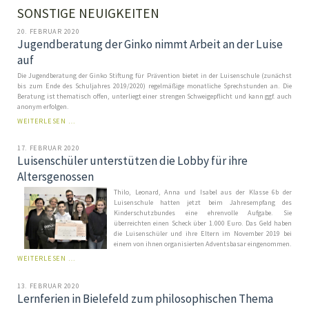
SONSTIGE NEUIGKEITEN
20. FEBRUAR 2020
Jugendberatung der Ginko nimmt Arbeit an der Luise
auf
Die Jugendberatung der Ginko Stiftung für Prävention bietet in der Luisenschule (zunächst
bis zum Ende des Schuljahres 2019/2020) regelmäßige monatliche Sprechstunden an. Die
Beratung ist thematisch offen, unterliegt einer strengen Schweigepflicht und kann ggf. auch
anonym erfolgen.
JUGENDBERATUNG
WEITERLESEN …
DER
GINKO
17. FEBRUAR 2020
NIMMT
Luisenschüler unterstützen die Lobby für ihre
ARBEIT
AN
Altersgenossen
DER
Thilo, Leonard, Anna und Isabel aus der Klasse 6b der
LUISE
Luisenschule hatten jetzt beim Jahresempfang des
AUF
Kinderschutzbundes eine ehrenvolle Aufgabe. Sie
überreichten einen Scheck über 1.000 Euro. Das Geld haben
die Luisenschüler und ihre Eltern im November 2019 bei
einem von ihnen organisierten Adventsbasar eingenommen.
WEITERLESEN …
13. FEBRUAR 2020
Lernferien in Bielefeld zum philosophischen Thema