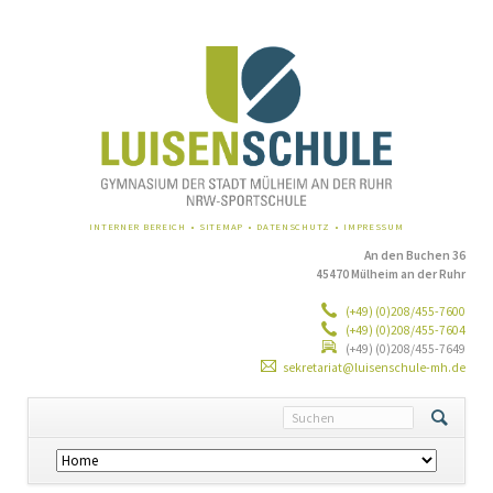
NAVIGATION
INTERNER BEREICH
SITEMAP
DATENSCHUTZ
IMPRESSUM
ÜBERSPRINGEN
An den Buchen 36
45470 Mülheim an der Ruhr
(+49) (0)208/455-7600
(+49) (0)208/455-7604
(+49) (0)208/455-7649
sekretariat@luisenschule-mh.de
Navigation
überspringen