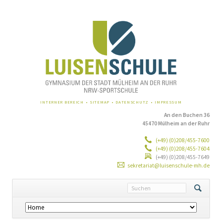
NAVIGATION
INTERNER BEREICH
SITEMAP
DATENSCHUTZ
IMPRESSUM
ÜBERSPRINGEN
An den Buchen 36
45470 Mülheim an der Ruhr
(+49) (0)208/455-7600
(+49) (0)208/455-7604
(+49) (0)208/455-7649
sekretariat@luisenschule-mh.de
Navigation
überspringen