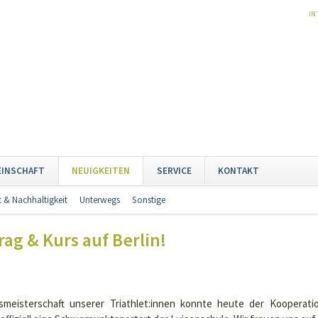
NA
IN
ÜB
Naviga
EINSCHAFT
NEUIGKEITEN
SERVICE
KONTAKT
übersp
 & Nachhaltigkeit
Unterwegs
Sonstige
Navigation
überspringen
ag & Kurs auf Berlin!
meisterschaft unserer Triathlet:innen konnte heute der Kooperat