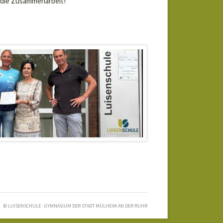
f die Zusammenarbeit!
© LUISENSCHULE - GYMNASIUM DER STADT MÜLHEIM AN DER RUHR