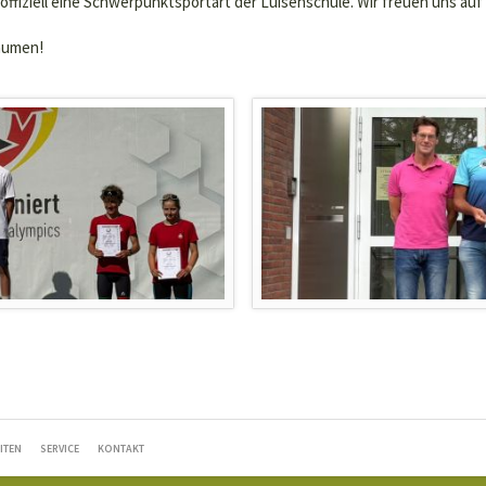
 offiziell eine Schwerpunktsportart der Luisenschule. Wir freuen uns au
Daumen!
ITEN
SERVICE
KONTAKT