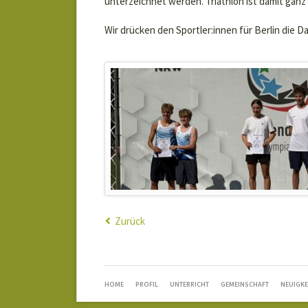
unterzeichnet werden. Triathlon ist damit ganz
Wir drücken den Sportler:innen für Berlin die 
Zurück
NAVIGATION
HOME
PROFIL
UNTERRICHT
GEMEINSCHAFT
NEUIGKE
ÜBERSPRINGEN