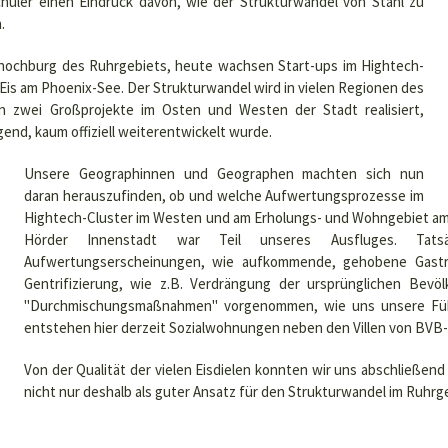
hüler einen Eindruck davon, wie der Strukturwandel von Stahl zu
.
lhochburg des Ruhrgebiets, heute wachsen Start-ups im Hightech-
Eis am Phoenix-See. Der Strukturwandel wird in vielen Regionen des
n zwei Großprojekte im Osten und Westen der Stadt realisiert,
end, kaum offiziell weiterentwickelt wurde.
Unsere Geographinnen und Geographen machten sich nun
daran herauszufinden, ob und welche Aufwertungsprozesse im
Hightech-Cluster im Westen und am Erholungs- und Wohngebiet am 
Hörder Innenstadt war Teil unseres Ausfluges. Tats
Aufwertungserscheinungen, wie aufkommende, gehobene Gast
Gentrifizierung, wie z.B. Verdrängung der ursprünglichen Bev
"Durchmischungsmaßnahmen" vorgenommen, wie uns unsere Führ
entstehen hier derzeit Sozialwohnungen neben den Villen von BVB-
Von der Qualität der vielen Eisdielen konnten wir uns abschließend
nicht nur deshalb als guter Ansatz für den Strukturwandel im Ruhrge