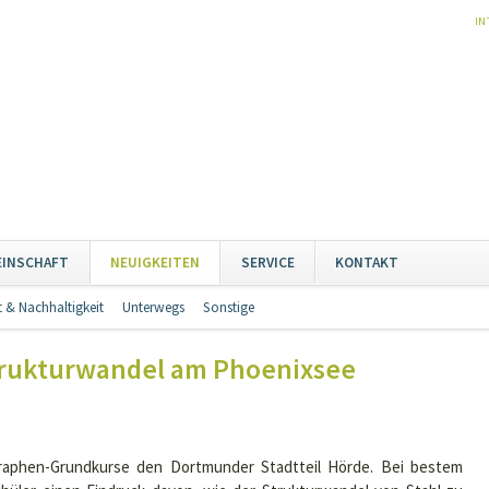
NA
IN
ÜB
Naviga
EINSCHAFT
NEUIGKEITEN
SERVICE
KONTAKT
übersp
 & Nachhaltigkeit
Unterwegs
Sonstige
Navigation
überspringen
trukturwandel am Phoenixsee
raphen-Grundkurse den Dortmunder Stadtteil Hörde. Bei bestem