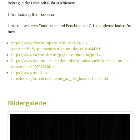
Beitrag in der Lokalzeit Ruhr erschienen:
Video
Error loading this resource
Player
Links mit weiteren Eindrücken und Berichten zur Osterakademie finden Sie
hier:
https://www.lokalkompass.de/muelheim/c-lk-
gemeinschaft/spannendes-rund-um-das-ei_a1644991
https://www.facebook.com/pg/hausruhrnatur/posts/
https://www.radiomuelheim.de/artikel/grundschueler-forschen-an-der-
luisenschule-1098904.html
https://www.muelheim-
ruhr.de/cms/forscherakademie_an_der_luisenschule.html
Bildergalerie