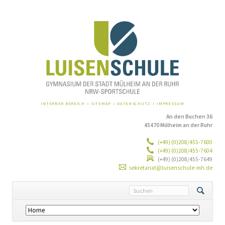
NAVIGATION
INTERNER BEREICH
SITEMAP
DATENSCHUTZ
IMPRESSUM
ÜBERSPRINGEN
An den Buchen 36
45470 Mülheim an der Ruhr
(+49) (0)208/455-7600
(+49) (0)208/455-7604
(+49) (0)208/455-7649
sekretariat@luisenschule-mh.de
Navigation
überspringen