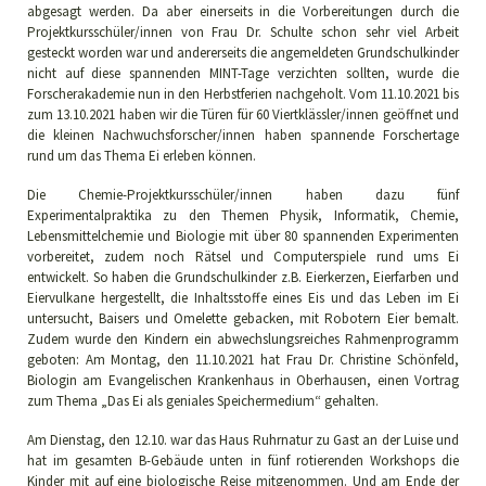
abgesagt werden. Da aber einerseits in die Vorbereitungen durch die
Projektkursschüler/innen von Frau Dr. Schulte schon sehr viel Arbeit
gesteckt worden war und andererseits die angemeldeten Grundschulkinder
nicht auf diese spannenden MINT-Tage verzichten sollten, wurde die
Forscherakademie nun in den Herbstferien nachgeholt. Vom 11.10.2021 bis
zum 13.10.2021 haben wir die Türen für 60 Viertklässler/innen geöffnet und
die kleinen Nachwuchsforscher/innen haben spannende Forschertage
rund um das Thema Ei erleben können.
Die Chemie-Projektkursschüler/innen haben dazu fünf
Experimentalpraktika zu den Themen Physik, Informatik, Chemie,
Lebensmittelchemie und Biologie mit über 80 spannenden Experimenten
vorbereitet, zudem noch Rätsel und Computerspiele rund ums Ei
entwickelt. So haben die Grundschulkinder z.B. Eierkerzen, Eierfarben und
Eiervulkane hergestellt, die Inhaltsstoffe eines Eis und das Leben im Ei
untersucht, Baisers und Omelette gebacken, mit Robotern Eier bemalt.
Zudem wurde den Kindern ein abwechslungsreiches Rahmenprogramm
geboten: Am Montag, den 11.10.2021 hat Frau Dr. Christine Schönfeld,
Biologin am Evangelischen Krankenhaus in Oberhausen, einen Vortrag
zum Thema „Das Ei als geniales Speichermedium“ gehalten.
Am Dienstag, den 12.10. war das Haus Ruhrnatur zu Gast an der Luise und
hat im gesamten B-Gebäude unten in fünf rotierenden Workshops die
Kinder mit auf eine biologische Reise mitgenommen. Und am Ende der