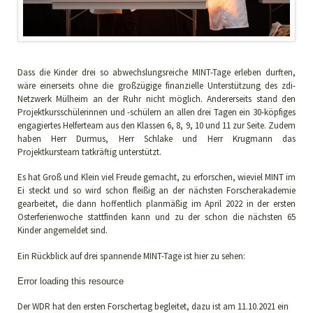
Dass die Kinder drei so abwechslungsreiche MINT-Tage erleben durften,
wäre einerseits ohne die großzügige finanzielle Unterstützung des zdi-
Netzwerk Mülheim an der Ruhr nicht möglich. Andererseits stand den
Projektkursschülerinnen und -schülern an allen drei Tagen ein 30-köpfiges
engagiertes Helferteam aus den Klassen 6, 8, 9, 10 und 11 zur Seite. Zudem
haben Herr Durmus, Herr Schlake und Herr Krugmann das
Projektkursteam tatkräftig unterstützt.
Es hat Groß und Klein viel Freude gemacht, zu erforschen, wieviel MINT im
Ei steckt und so wird schon fleißig an der nächsten Forscherakademie
gearbeitet, die dann hoffentlich planmäßig im April 2022 in der ersten
Osterferienwoche stattfinden kann und zu der schon die nächsten 65
Kinder angemeldet sind.
Ein Rückblick auf drei spannende MINT-Tage ist hier zu sehen:
Video
Error loading this resource
Player
Der WDR hat den ersten Forschertag begleitet, dazu ist am 11.10.2021 ein