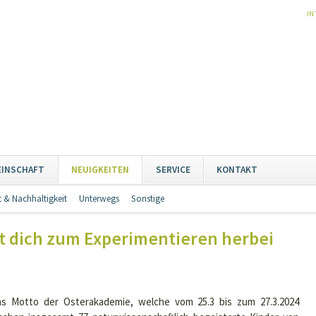
NA
IN
ÜB
Naviga
EINSCHAFT
NEUIGKEITEN
SERVICE
KONTAKT
übersp
 & Nachhaltigkeit
Unterwegs
Sonstige
Navigation
überspringen
cht dich zum Experimentieren herbei
as Motto der Osterakademie, welche vom 25.3 bis zum 27.3.2024