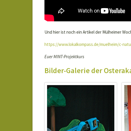
Und hier ist noch ein Artikel der Mülheimer Wo
https://www.lokalkompass.de/muelheim/c-natu
Euer MINT-Projektkurs
Bilder-Galerie der Ostera