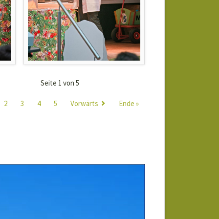
Seite 1 von 5
2
3
4
5
Vorwärts
Ende »