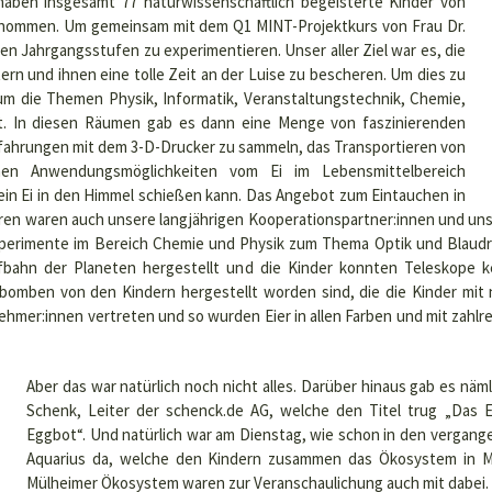
aben insgesamt 77 naturwissenschaftlich begeisterte Kinder von
enommen. Um gemeinsam mit dem Q1 MINT-Projektkurs von Frau Dr.
en Jahrgangsstufen zu experimentieren. Unser aller Ziel war es, die
ern und ihnen eine tolle Zeit an der Luise zu bescheren. Um dies zu
m die Themen Physik, Informatik, Veranstaltungstechnik, Chemie,
et. In diesen Räumen gab es dann eine Menge von faszinierenden
Erfahrungen mit dem 3-D-Drucker zu sammeln, das Transportieren von
nen Anwendungsmöglichkeiten vom Ei im Lebensmittelbereich
ein Ei in den Himmel schießen kann. Das Angebot zum Eintauchen in
ren waren auch unsere langjährigen Kooperationspartner:innen und unse
Experimente im Bereich Chemie und Physik zum Thema Optik und Blaud
bahn der Planeten hergestellt und die Kinder konnten Teleskope 
tbomben von den Kindern hergestellt worden sind, die die Kinder mi
hmer:innen vertreten und so wurden Eier in allen Farben und mit zahlre
Aber das war natürlich noch nicht alles. Darüber hinaus gab es nä
Schenk, Leiter der schenck.de AG, welche den Titel trug „Das Ei
Eggbot“. Und natürlich war am Dienstag, wie schon in den vergan
Aquarius da, welche den Kindern zusammen das Ökosystem in Mü
Mülheimer Ökosystem waren zur Veranschaulichung auch mit dabei. 