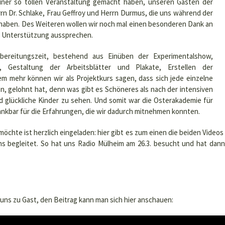
einer so tollen Veranstaltung gemacht haben, unseren Gästen der
rn Dr. Schlake, Frau Geffroy und Herrn Durmus, die uns während der
 haben. Des Weiteren wollen wir noch mal einen besonderen Dank an
le Unterstützung aussprechen.
bereitungszeit, bestehend aus Einüben der Experimentalshow,
, Gestaltung der Arbeitsblätter und Plakate, Erstellen der
 mehr können wir als Projektkurs sagen, dass sich jede einzelne
en, gelohnt hat, denn was gibt es Schöneres als nach der intensiven
nd glückliche Kinder zu sehen. Und somit war die Osterakademie für
r dankbar für die Erfahrungen, die wir dadurch mitnehmen konnten.
öchte ist herzlich eingeladen: hier gibt es zum einen die beiden Videos
uns begleitet. So hat uns Radio Mülheim am 26.3. besucht und hat dan
uns zu Gast, den Beitrag kann man sich hier anschauen: