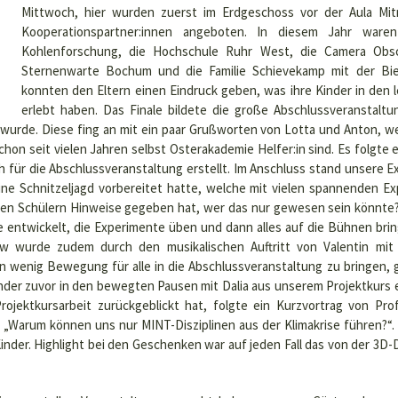
Mittwoch, hier wurden zuerst im Erdgeschoss vor der Aula Mi
Kooperationspartner:innen angeboten. In diesem Jahr war
Kohlenforschung, die Hochschule Ruhr West, die Camera Obsc
Sternenwarte Bochum und die Familie Schievekamp mit der Bi
konnten den Eltern einen Eindruck geben, was ihre Kinder in den l
erlebt haben. Das Finale bildete die große Abschlussveranstalt
urde. Diese fing an mit ein paar Grußworten von Lotta und Anton, wel
n seit vielen Jahren selbst Osterakademie Helfer:in sind. Es folgte e
h für die Abschlussveranstaltung erstellt. Im Anschluss stand unsere
eine Schnitzeljagd vorbereitet hatte, welche mit vielen spannenden
en Schülern Hinweise gegeben hat, wer das nur gewesen sein könnte? I
e entwickelt, die Experimente üben und dann alles auf die Bühnen brin
how wurde zudem durch den musikalischen Auftritt von Valentin mi
n wenig Bewegung für alle in die Abschlussveranstaltung zu bringen, 
inder zuvor in den bewegten Pausen mit Dalia aus unserem Projektkurs 
ojektkursarbeit zurückgeblickt hat, folgte ein Kurzvortrag von Prof
Warum können uns nur MINT-Disziplinen aus der Klimakrise führen?“.
nder. Highlight bei den Geschenken war auf jeden Fall das von der 3D-