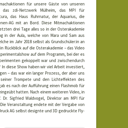
tmachaktionen für unsere Gäste von unseren
en das zdi-Netzwerk Mülheim, das MPI für
ura, das Haus Ruhrnatur, der Aquarius, die
enen-AG mit an Bord. Diese Mitmachaktionen
etzten drei Tage alles so in der Osterakademie
ung in der Aula, welche von Mara und Sam aus
che im Jahr 2018 selbst als Grundschüler:in an
in Rückblick auf die Osterakademie – das Video
 Experimentalshow auf dem Programm, bei der es
 Experimenten gekoppelt war und zwischendurch
n diese Show haben wir viel Arbeit investiert,
gen – das war ein langer Prozess, der aber uns
t seiner Trompete und den Lichteffekten des
gab es nach der Aufführung einen Flashmob für
eingeübt hatten. Nach einem weiteren Video, in
. Dr. Sigfried Waldvogel, Direktor am MPI für
 Die Veranstaltung endete mit der Vergabe von
Druck AG selbst designte und 3D gedruckte Fly-