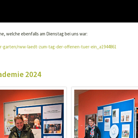
che, welche ebenfalls am Dienstag bei uns war:
r-garten/rww-laedt-zum-tag-der-offenen-tuer-ein_a1944861
kademie 2024