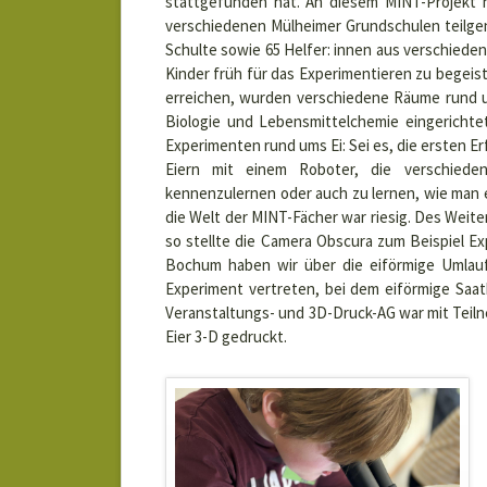
stattgefunden hat. An diesem MINT-Projekt h
verschiedenen Mülheimer Grundschulen teilg
Schulte sowie 65 Helfer: innen aus verschieden
Kinder früh für das Experimentieren zu begeist
erreichen, wurden verschiedene Räume rund u
Biologie und Lebensmittelchemie eingericht
Experimenten rund ums Ei: Sei es, die ersten 
Eiern mit einem Roboter, die verschiede
kennenzulernen oder auch zu lernen, wie man 
die Welt der MINT-Fächer war riesig. Des Weite
so stellte die Camera Obscura zum Beispiel 
Bochum haben wir über die eiförmige Umlauf
Experiment vertreten, bei dem eiförmige Saa
Veranstaltungs- und 3D-Druck-AG war mit Teilne
Eier 3-D gedruckt.