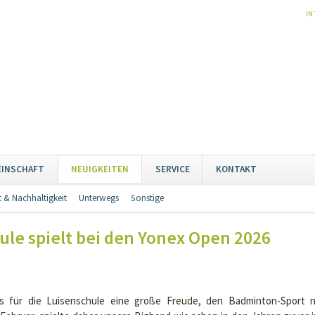
NA
IN
ÜB
Naviga
EINSCHAFT
NEUIGKEITEN
SERVICE
KONTAKT
übersp
 & Nachhaltigkeit
Unterwegs
Sonstige
Navigation
überspringen
ule spielt bei den Yonex Open 2026
es für die Luisenschule eine große Freude, den Badminton-Sport ni