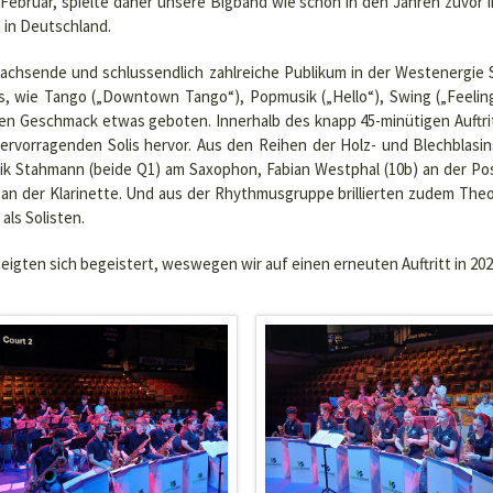
Februar, spielte daher unsere Bigband wie schon in den Jahren zuvor 
 in Deutschland.
achsende und schlussendlich zahlreiche Publikum in der Westenergie
s, wie Tango („Downtown Tango“), Popmusik („Hello“), Swing („Feeli
hen Geschmack etwas geboten. Innerhalb des knapp 45-minütigen Auftrit
hervorragenden Solis hervor. Aus den Reihen der Holz- und Blechblasins
k Stahmann (beide Q1) am Saxophon, Fabian Westphal (10b) an der Pos
 an der Klarinette. Und aus der Rhythmusgruppe brillierten zudem Theo
als Solisten.
zeigten sich begeistert, weswegen wir auf einen erneuten Auftritt in 20