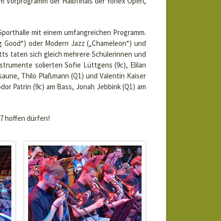
im Vorprogramm der Halbfinals der Yonex Open,
 Sporthalle mit einem umfangreichen Programm.
ng Good“) oder Modern Jazz („Chameleon“) und
ts taten sich gleich mehrere Schülerinnen und
trumente solierten Sofie Lüttgens (9c), Elilan
aune, Thilo Plaßmann (Q1) und Valentin Kaiser
dor Patrin (9c) am Bass, Jonah Jebbink (Q1) am
27 hoffen dürfen!