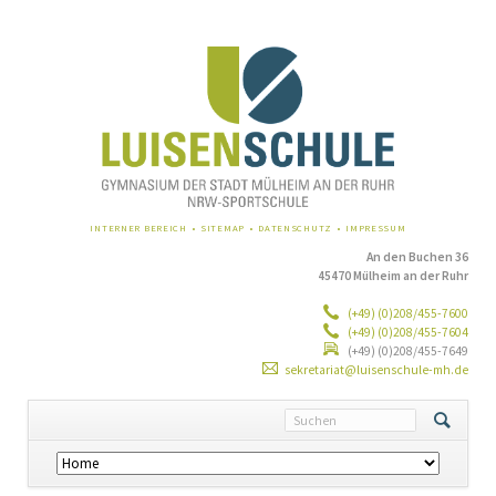
NAVIGATION
INTERNER BEREICH
SITEMAP
DATENSCHUTZ
IMPRESSUM
ÜBERSPRINGEN
An den Buchen 36
45470 Mülheim an der Ruhr
(+49) (0)208/455-7600
(+49) (0)208/455-7604
(+49) (0)208/455-7649
sekretariat@luisenschule-mh.de
Navigation
überspringen