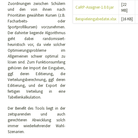
Zuordnungen zwischen Schülern
[22
CaRP-Assigner-1.0.0.jar
und den von ihnen nach
MB]
Prioritäten gewählten Kursen (z.B.
Beispieleingabedatei.xlsx
[16 KB]
Facharbeits- oder
Sportprofilkursen) vorzunehmen.
Der dahinter liegende Algorithmus
geht dabei randomisiert-
heuristisch vor, da viele solcher
Optimierungsprobleme im
Allgemeinen schwer optimal zu
lösen sind. Zum Funktionsumfang
gehören der Import der Eingaben,
ggf. deren Editierung, die
Verteilungsberechnung, ggf. deren
Editierung, und der Export der
fertigen Verteilung in eine
Tabellenkalkulation.
Der Benefit des Tools liegt in der
zeitsparenden und auch
gerechteren Abwicklung solch
immer wiederkehrender Wahl-
Szenarien.