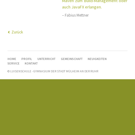
Maven zum Build-Management oder
auch JavaFX erlangen.
– Fabius Mettner
Zurück
NAVIGATION
HOME
PROFIL
UNTERRICHT
GEMEINSCHAFT
NEUIGKEITEN
ÜBERSPRINGEN
SERVICE
KONTAKT
© LUISENSCHULE - GYMNASIUM DER STADT MÜLHEIM AN DER RUHR