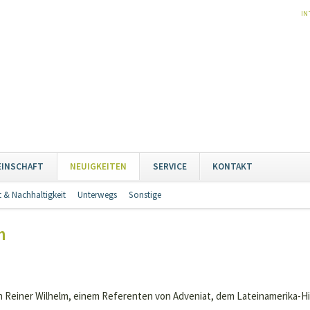
NA
IN
ÜB
Naviga
EINSCHAFT
NEUIGKEITEN
SERVICE
KONTAKT
übersp
 & Nachhaltigkeit
Unterwegs
Sonstige
Navigation
überspringen
m
n Reiner Wilhelm, einem Referenten von Adveniat, dem Lateinamerika-Hil